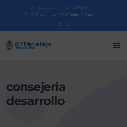
956386900
Contacto
C/ Grazalema, 11550 Chipiona, Cádiz
Facebook
Instagram
Profile
Profile
consejeria
desarrollo