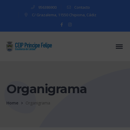
956386900
Contacto
C/ Grazalema, 11550 Chipiona, Cádiz
Facebook
Instagram
Profile
Profile
Organigrama
Home
Organigrama