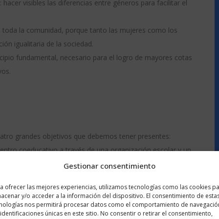
 hacer visibles las diferencias entre géneros para facilitar el
e a toda la comunidad, porque tanto las mujeres como los
ón igualitaria de la sociedad.
incipio fundamental, necesario para el logro de mayores cotas
vos.
uatro grandes objetivos que debemos tener presentes:
entro coeducativo a través de una organización escolar y un
Gestionar consentimiento
licación de la comunidad educativa en materia de igualdad de
a ofrecer las mejores experiencias, utilizamos tecnologías como las cookies p
nero.
acenar y/o acceder a la información del dispositivo. El consentimiento de esta
e la violencia de género para contribuir a su erradicación,
nologías nos permitirá procesar datos como el comportamiento de navegació
 identificaciones únicas en este sitio. No consentir o retirar el consentimiento,
sos de violencia de género en el ámbito educativo.