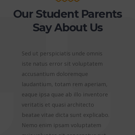
Our Student Parents
Say About Us
Sed ut perspiciatis unde omnis
Sed ut p
iste natus error sit voluptatem
iste nat
accusantium doloremque
accusan
laudantium, totam rem aperiam,
laudant
eaque ipsa quae ab illo inventore
eaque ip
veritatis et quasi architecto
veritati
beatae vitae dicta sunt explicabo.
beatae v
Nemo enim ipsam voluptatem
Nemo en