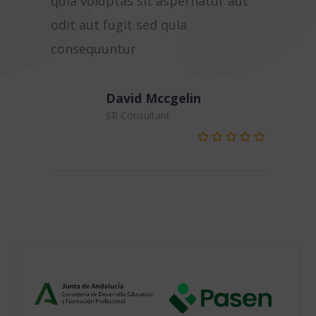
quia voluptas sit aspernatur aut
quia vol
odit aut fugit sed quia
odit aut
consequuntur
consequ
David Mccgelin
SR Consultant