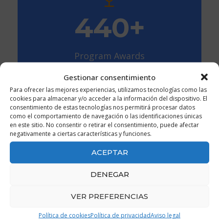
515
+
Program Awards
Gestionar consentimiento
Para ofrecer las mejores experiencias, utilizamos tecnologías como las
cookies para almacenar y/o acceder a la información del dispositivo. El
consentimiento de estas tecnologías nos permitirá procesar datos
como el comportamiento de navegación o las identificaciones únicas
670
+
en este sitio. No consentir o retirar el consentimiento, puede afectar
negativamente a ciertas características y funciones.
ACEPTAR
Digital Laboratory
DENEGAR
VER PREFERENCIAS
Política de cookies
Política de privacidad
Aviso legal