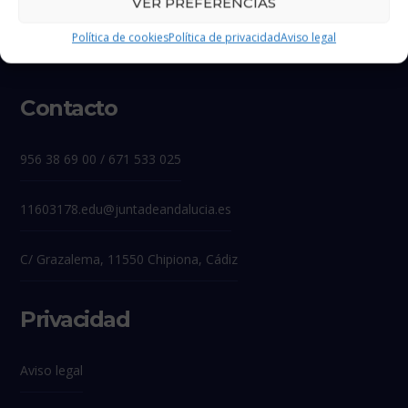
VER PREFERENCIAS
Política de cookies
Política de privacidad
Aviso legal
Contacto
956 38 69 00 / 671 533 025
11603178.edu@juntadeandalucia.es
C/ Grazalema, 11550 Chipiona, Cádiz
Privacidad
Aviso legal