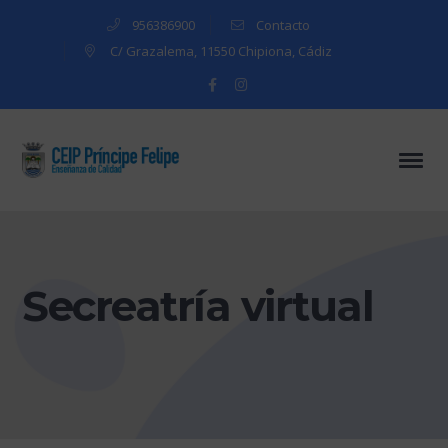
956386900
Contacto
C/ Grazalema, 11550 Chipiona, Cádiz
Facebook
Instagram
Profile
Profile
Secreatría virtual